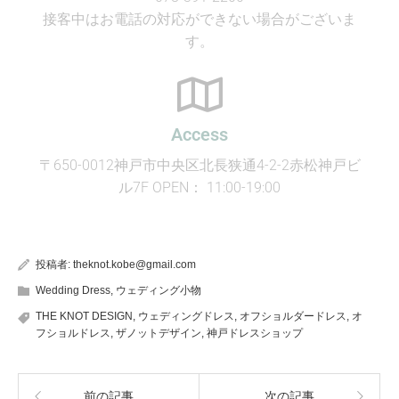
接客中はお電話の対応ができない場合がございま
す。
Access
〒650-0012神戸市中央区北長狭通4-2-2赤松神戸ビ
ル7F OPEN： 11:00-19:00
投稿者:
theknot.kobe@gmail.com
Wedding Dress
,
ウェディング小物
THE KNOT DESIGN
,
ウェディングドレス
,
オフショルダードレス
,
オ
フショルドレス
,
ザノットデザイン
,
神戸ドレスショップ
前の記事
次の記事