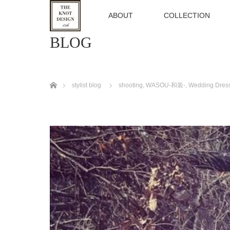
TOP
ABOUT
COLLECTION
BLOG
ホーム
stylist blog
shooting
,
WASOU-和装-
,
Wedding Dres