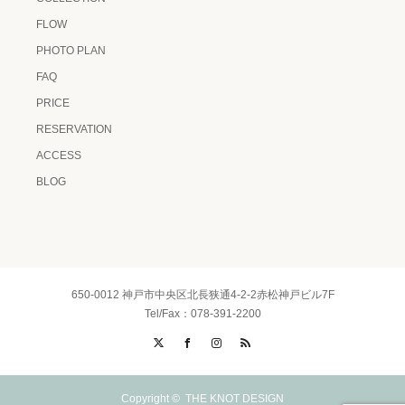
FLOW
PHOTO PLAN
FAQ
PRICE
RESERVATION
ACCESS
BLOG
650-0012 神戸市中央区北長狭通4-2-2赤松神戸ビル7F
Tel/Fax：078-391-2200
X
Facebook
Instagram
RSS
Copyright ©
THE KNOT DESIGN