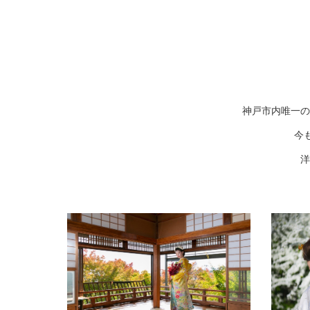
神戸市内唯一の
今
洋