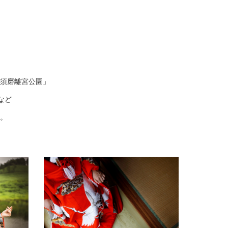
須磨離宮公園」
など
。