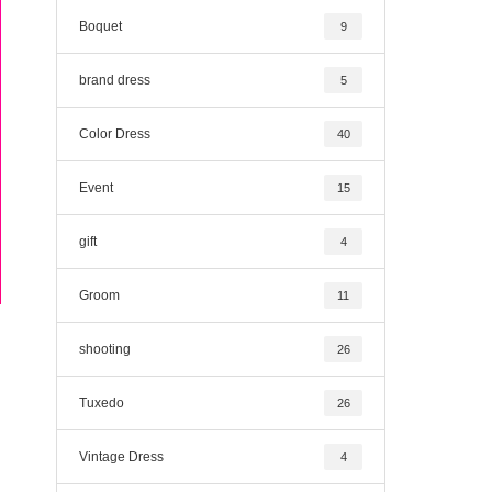
Boquet
9
brand dress
5
Color Dress
40
Event
15
gift
4
Groom
11
shooting
26
Tuxedo
26
Vintage Dress
4