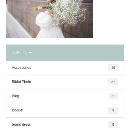
カテゴリー
Accessories
40
Blidal Photo
87
Blog
31
Boquet
9
brand dress
5