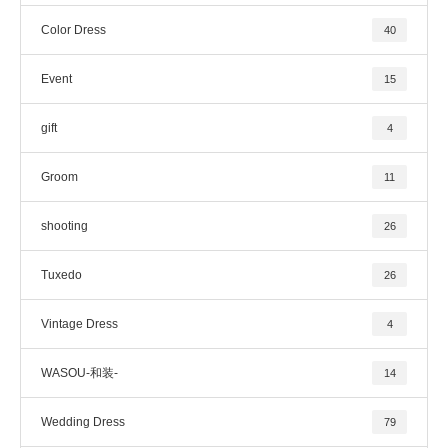
Color Dress
40
Event
15
gift
4
Groom
11
shooting
26
Tuxedo
26
Vintage Dress
4
WASOU-和装-
14
Wedding Dress
79