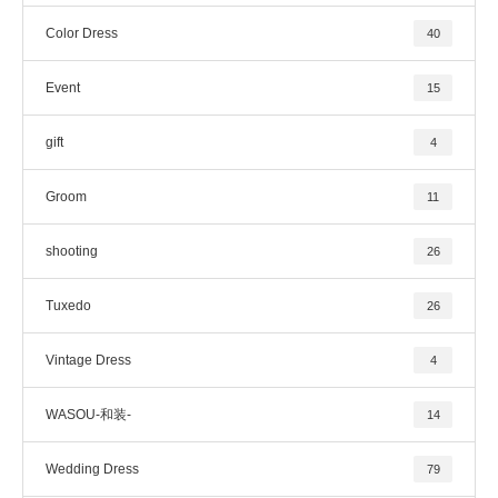
Color Dress
40
Event
15
gift
4
Groom
11
shooting
26
Tuxedo
26
Vintage Dress
4
WASOU-和装-
14
Wedding Dress
79