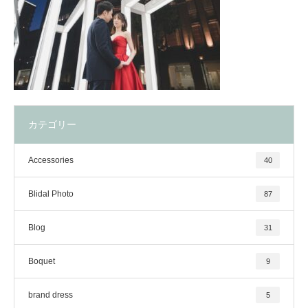
カテゴリー
Accessories
40
Blidal Photo
87
Blog
31
Boquet
9
brand dress
5