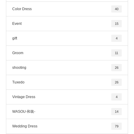
Color Dress
40
Event
15
gift
4
Groom
11
shooting
26
Tuxedo
26
Vintage Dress
4
WASOU-和装-
14
Wedding Dress
79