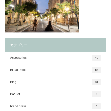
カテゴリー
Accessories
40
Blidal Photo
87
Blog
31
Boquet
9
brand dress
5