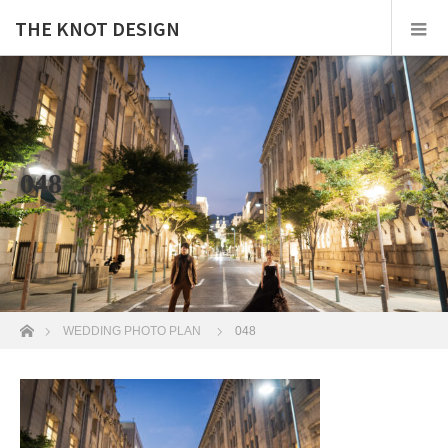
THE KNOT DESIGN
048
ホーム
WEDDING PHOTO PLAN
048