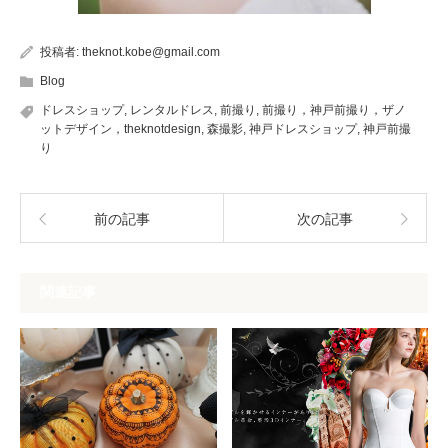
投稿者:
theknot.kobe@gmail.com
Blog
ドレスショップ
,
レンタルドレス
,
前撮り
,
前撮り，神戸前撮り，ザノ
ットデザイン，theknotdesign
,
森撮影
,
神戸ドレスショップ
,
神戸前撮
り
前の記事
次の記事
関連記事