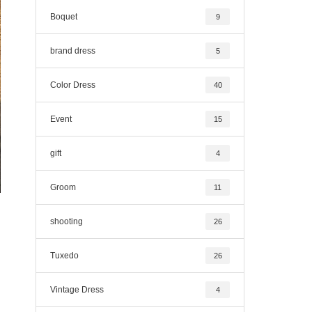
Boquet
9
brand dress
5
Color Dress
40
Event
15
gift
4
Groom
11
shooting
26
Tuxedo
26
Vintage Dress
4