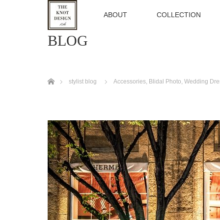
TOP
ABOUT
COLLECTION
BLOG
ホーム
stylist blog
Accessories
,
Blidal Photo
,
Wedding Dre