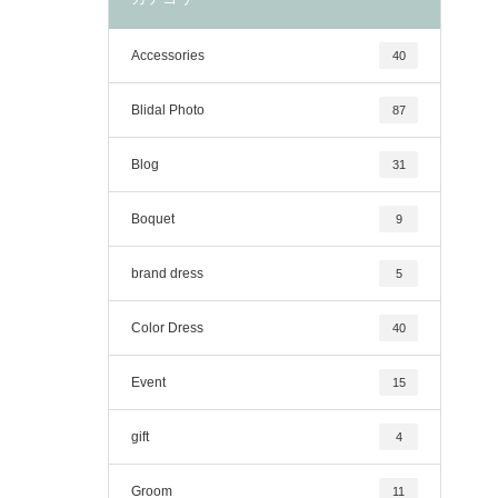
Accessories
40
Blidal Photo
87
Blog
31
Boquet
9
brand dress
5
Color Dress
40
Event
15
gift
4
Groom
11