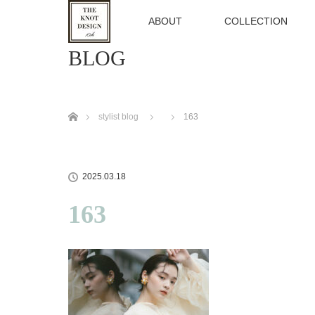
TOP
ABOUT
COLLECTION
BLOG
ホーム
stylist blog
163
2025.03.18
163