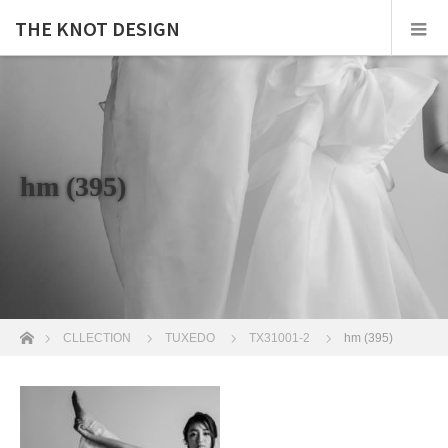
THE KNOT DESIGN
hm (395)
ホーム
CLLECTION
TUXEDO
TX31001-2
hm (395)