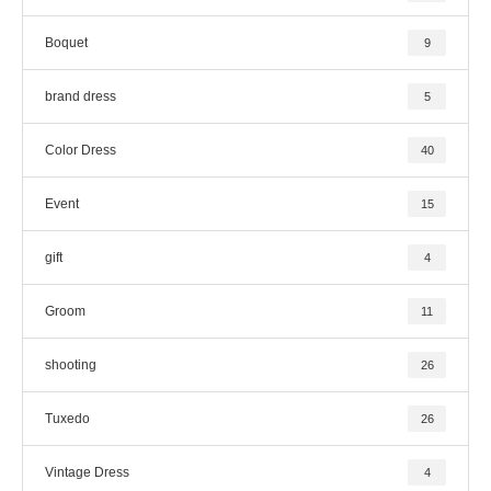
Boquet
9
brand dress
5
Color Dress
40
Event
15
gift
4
Groom
11
shooting
26
Tuxedo
26
Vintage Dress
4