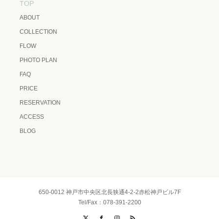
TOP
ABOUT
COLLECTION
FLOW
PHOTO PLAN
FAQ
PRICE
RESERVATION
ACCESS
BLOG
650-0012 神戸市中央区北長狭通4-2-2赤松神戸ビル7F
Tel/Fax：078-391-2200
X
Facebook
Instagram
RSS