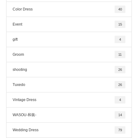
Color Dress
40
Event
15
gift
4
Groom
11
shooting
26
Tuxedo
26
Vintage Dress
4
WASOU-和装-
14
Wedding Dress
79