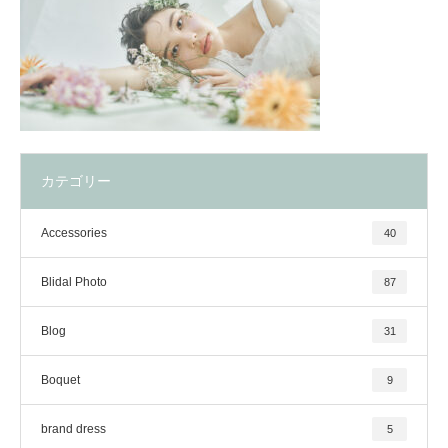
カテゴリー
Accessories
40
Blidal Photo
87
Blog
31
Boquet
9
brand dress
5