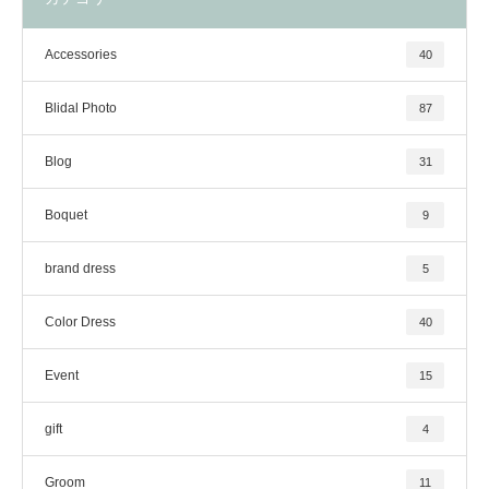
Accessories
40
Blidal Photo
87
Blog
31
Boquet
9
brand dress
5
Color Dress
40
Event
15
gift
4
Groom
11