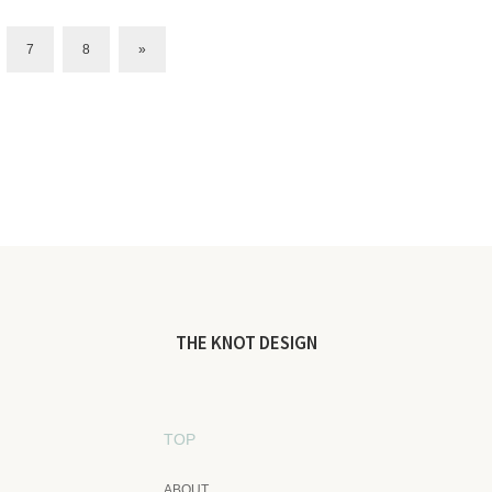
7
8
»
THE KNOT DESIGN
TOP
ABOUT