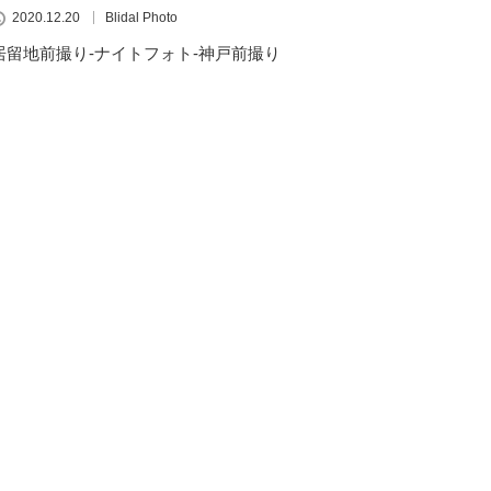
2020.12.20
Blidal Photo
居留地前撮り-ナイトフォト-神戸前撮り