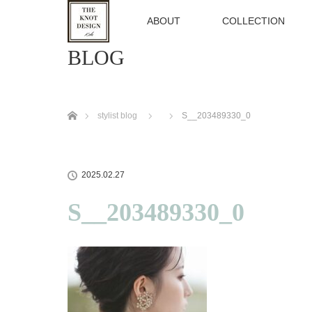
TOP
ABOUT
COLLECTION
BLOG
ホーム
stylist blog
S__203489330_0
2025.02.27
S__203489330_0