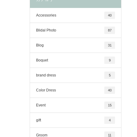
Accessories
40
Blidal Photo
87
Blog
31
Boquet
9
brand dress
5
Color Dress
40
Event
15
gift
4
Groom
11