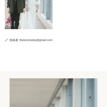
投稿者:
theknot.kobe@gmail.com