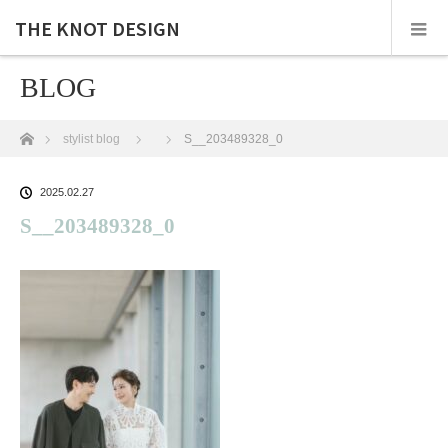
THE KNOT DESIGN
BLOG
ホーム
stylist blog
S__203489328_0
2025.02.27
S__203489328_0