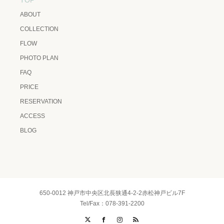
ABOUT
COLLECTION
FLOW
PHOTO PLAN
FAQ
PRICE
RESERVATION
ACCESS
BLOG
650-0012 神戸市中央区北長狭通4-2-2赤松神戸ビル7F
Tel/Fax：078-391-2200
X
Facebook
Instagram
RSS