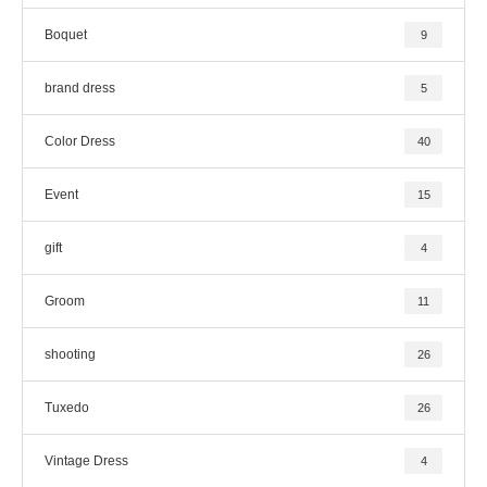
Boquet
9
brand dress
5
Color Dress
40
Event
15
gift
4
Groom
11
shooting
26
Tuxedo
26
Vintage Dress
4