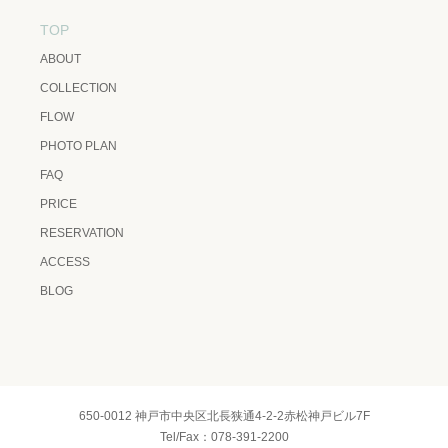
TOP
ABOUT
COLLECTION
FLOW
PHOTO PLAN
FAQ
PRICE
RESERVATION
ACCESS
BLOG
650-0012 神戸市中央区北長狭通4-2-2赤松神戸ビル7F
Tel/Fax：078-391-2200