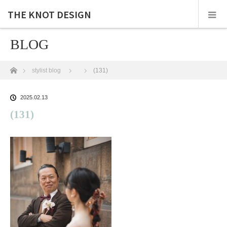
THE KNOT DESIGN
BLOG
ホーム
stylist blog
(131)
2025.02.13
(131)