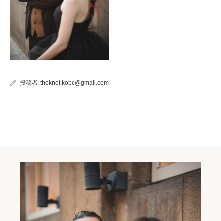
投稿者:
theknot.kobe@gmail.com