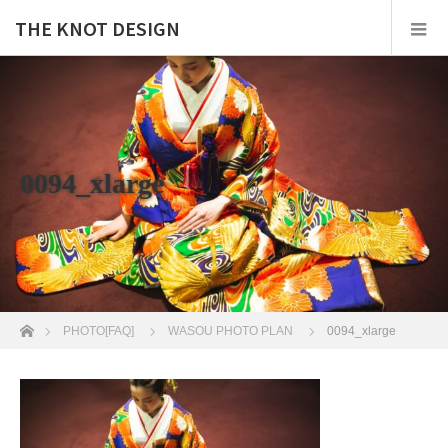
THE KNOT DESIGN
0094_xlarge
ホーム
PHOTO[FAQ]
WASOU PHOTO PLAN
0094_xlarge