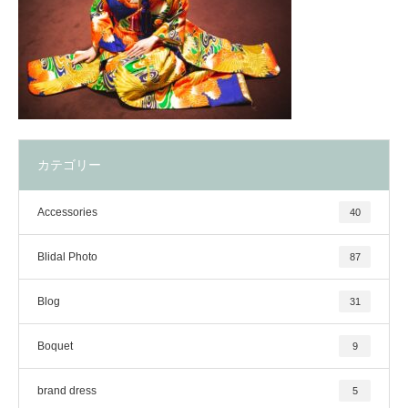
カテゴリー
Accessories
40
Blidal Photo
87
Blog
31
Boquet
9
brand dress
5