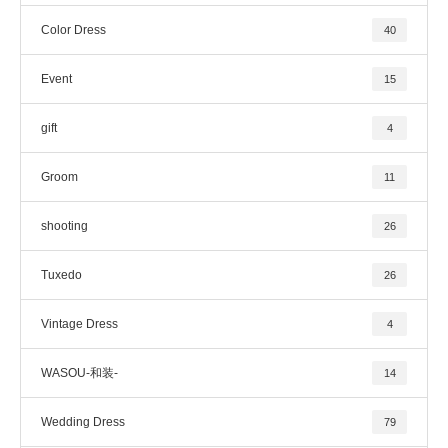
Color Dress
40
Event
15
gift
4
Groom
11
shooting
26
Tuxedo
26
Vintage Dress
4
WASOU-和装-
14
Wedding Dress
79